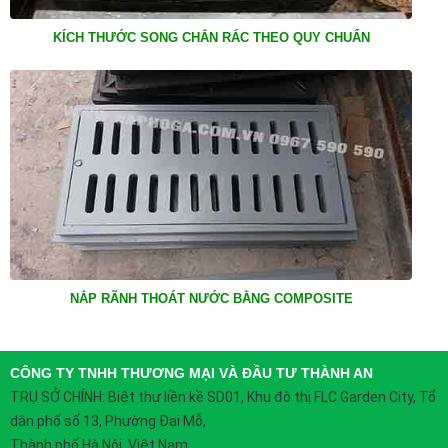
KÍCH THƯỚC SONG CHẮN RÁC THEO QUY CHUẨN
NẮP RÃNH THOÁT NƯỚC BẰNG COMPOSITE
CÔNG TY TNHH THƯƠNG MẠI VÀ ĐẦU TƯ THÀNH AN
TRỤ SỞ CHÍNH:
Biệt thự liền kề SD01, Khu đô thị FLC Garden City, Tổ
dân phố số 13, Phường Đại Mỗ,
Thành phố Hà Nội, Việt Nam