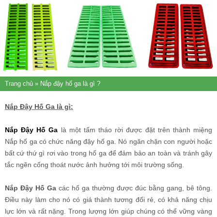
Trang chủ
» Nắp đậy hố ga là gì ?
Nắp Đậy Hố Ga là gì:
Nắp Đậy Hố Ga
là một tấm tháo rời được đặt trên thành miệng
Nắp hố ga có chức năng đậy hố ga. Nó ngăn chặn con người hoặc
bất cứ thứ gì rơi vào trong hố ga để đảm bảo an toàn và tránh gây
tắc ngẽn cống thoát nước ảnh hưởng tới môi trường sống.
Nắp Đậy Hố Ga
các hố ga thường được đúc bằng gang, bê tông.
Điều này làm cho nó có giá thành tương đối rẻ, có khả năng chịu
lực lớn và rất nặng. Trong lượng lớn giúp chúng có thể vững vàng