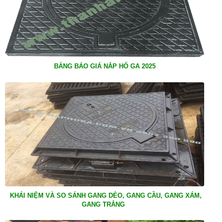
BẢNG BÁO GIÁ NẮP HỐ GA 2025
KHÁI NIỆM VÀ SO SÁNH GANG DẺO, GANG CẦU, GANG XÁM,
GANG TRẮNG