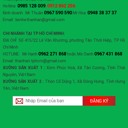
0985 128 009
0912 862 256
Hotline
,
.
0967 590 590
0948 38 37 37
Kinh doanh : Mr Thuận
Mr Hòa:
Email : lienhethanhan@gmail.com
CHI NHÁNH TẠI TP HỒ CHÍ MINH:
ĐỊA CHỈ: Số 415/22 Lê Văn Khương, phường Tân Thới Hiệp, TP Hồ
Chí Minh
0962 271 868
0967 431 868
HOTLINE: Mr Hạnh
hoặc Ms Oanh
Email: thanhan.tphcm@gmail.com
XƯỞNG SẢN XUẤT 1 :
Xóm Phúc Hoà, Xã Tân Cương, Tỉnh Thái
Nguyên, Việt Nam
XƯỞNG SẢN XUẤT 2 :
Thôn Cổ Dũng 1, Xã Đông Hưng, Tỉnh Hưng
Yên, Việt Nam
ĐĂNG KÝ