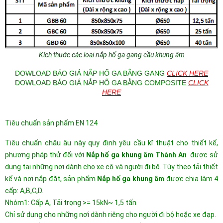
Kích thước các loại nắp hố ga gang cầu khung âm
DOWLOAD BÁO GIÁ NẮP HỐ GA BẰNG GANG
CLICK HERE
DOWLOAD BÁO GIÁ NẮP HỐ GA BẰNG COMPOSITE
CLICK
HERE
Tiêu chuẩn sản phẩm EN 124
Tiêu chuẩn châu âu này quy định yêu cầu kĩ thuật cho thiết kế,
phương pháp thử đối với
Nắp hố ga khung âm Thành An
được sử
dụng tại những nơi dành cho xe cộ và người đi bộ. Tùy theo tải thiết
kế và nơi nắp đặt, sản phẩm
Nắp hố ga khung âm
được chia làm 4
cấp: A,B,C,D.
Nhóm1: Cấp A, Tải trọng >= 15kN~ 1,5 tấn
Chỉ sử dụng cho những nơi dành riêng cho người đi bộ hoặc xe đạp.