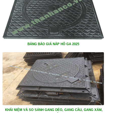
BẢNG BÁO GIÁ NẮP HỐ GA 2025
KHÁI NIỆM VÀ SO SÁNH GANG DẺO, GANG CẦU, GANG XÁM,