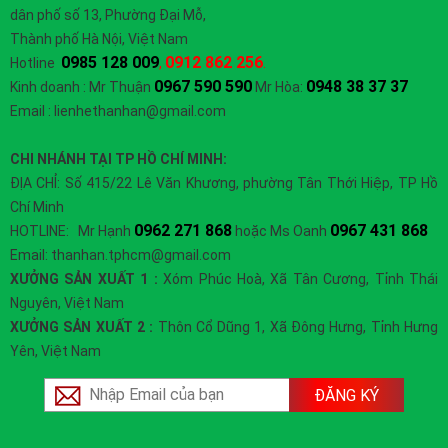
dân phố số 13, Phường Đại Mỗ,
Thành phố Hà Nội, Việt Nam
0985 128 009
0912 862 256
Hotline
,
.
0967 590 590
0948 38 37 37
Kinh doanh : Mr Thuận
Mr Hòa:
Email : lienhethanhan@gmail.com
CHI NHÁNH TẠI TP HỒ CHÍ MINH:
ĐỊA CHỈ: Số 415/22 Lê Văn Khương, phường Tân Thới Hiệp, TP Hồ
Chí Minh
0962 271 868
0967 431 868
HOTLINE: Mr Hạnh
hoặc Ms Oanh
Email: thanhan.tphcm@gmail.com
XƯỞNG SẢN XUẤT 1 :
Xóm Phúc Hoà, Xã Tân Cương, Tỉnh Thái
Nguyên, Việt Nam
XƯỞNG SẢN XUẤT 2 :
Thôn Cổ Dũng 1, Xã Đông Hưng, Tỉnh Hưng
Yên, Việt Nam
ĐĂNG KÝ