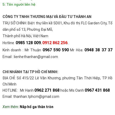
5: Tên người liên hệ
CÔNG TY TNHH THƯƠNG MẠI VÀ ĐẦU TƯ THÀNH AN
TRỤ SỞ CHÍNH:
Biệt thự liền kề SD01, Khu đô thị FLC Garden City, Tổ
dân phố số 13, Phường Đại Mỗ,
Thành phố Hà Nội, Việt Nam
0985 128 009
0912 862 256
Hotline
,
.
0967 590 590
0948 38 37 37
Kinh doanh : Mr Thuận
Mr Hòa:
Email : lienhethanhan@gmail.com
CHI NHÁNH TẠI TP HỒ CHÍ MINH:
ĐỊA CHỈ: Số 415/22 Lê Văn Khương, phường Tân Thới Hiệp, TP Hồ
Chí Minh
0962 271 868
0967 431 868
HOTLINE: Mr Hạnh
hoặc Ms Oanh
Email: thanhan.tphcm@gmail.com
Xem thêm:
Nắp hố ga thân tròn