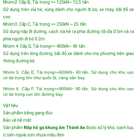
Nhóm2: Cấp B, Tải trọng >= 125kN~ 12,5 tấn
Sử dụng trên vỉa hè, vùng dành cho người đi bộ, xe máy, bãi đỗ xe
con.
Nhóm3: Cấp C, Tải trọng >= 250kN ~ 25 tấn.
Sử dụng nắp lề đường, cách vỉa hè ra phía đường tối đa 0.5m và ra
phía người đi bộ 0.2m.
Nhóm 4: Cấp D, Tải trọng>= 400kN~ 40 tấn.
Sử dụng trên lòng đường, bãi đỗ xe dành cho mọ phương tiện giao
thông đường bộ.
Nhóm 5: Cấp E, Tải trọng>=600kN~ 60 tấn. Sử dụng cho khu vực
có tải trọng lớn như quốc lộ, cảng sân bay.
Nhóm 6: Cấp F, Tải trọng>=900kN~ 90 tấn. Sử dụng cho khu vực
có tải trọng cực lớn đường bay.
Vật liệu
Sản phẩm bằng gang đúc
Bảo vệ bề mặt
Sản phẩm
Nắp hố ga khung âm Thành An
được xử lý khô, sạch bụi,
rỉ, bên ngoài sơn nhựa mầu đen.