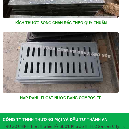
KÍCH THƯỚC SONG CHẮN RÁC THEO QUY CHUẨN
NẮP RÃNH THOÁT NƯỚC BẰNG COMPOSITE
CÔNG TY TNHH THƯƠNG MẠI VÀ ĐẦU TƯ THÀNH AN
TRỤ SỞ CHÍNH:
Biệt thự liền kề SD01, Khu đô thị FLC Garden City, Tổ