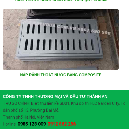
NẮP RÃNH THOÁT NƯỚC BẰNG COMPOSITE
CÔNG TY TNHH THƯƠNG MẠI VÀ ĐẦU TƯ THÀNH AN
TRỤ SỞ CHÍNH:
Biệt thự liền kề SD01, Khu đô thị FLC Garden City, Tổ
dân phố số 13, Phường Đại Mỗ,
Thành phố Hà Nội, Việt Nam
0985 128 009
0912 862 256
Hotline
,
.