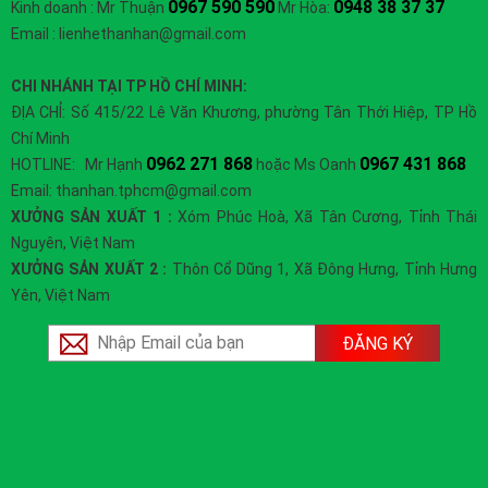
0967 590 590
0948 38 37 37
Kinh doanh : Mr Thuận
Mr Hòa:
Email : lienhethanhan@gmail.com
CHI NHÁNH TẠI TP HỒ CHÍ MINH:
ĐỊA CHỈ: Số 415/22 Lê Văn Khương, phường Tân Thới Hiệp, TP Hồ
Chí Minh
0962 271 868
0967 431 868
HOTLINE: Mr Hạnh
hoặc Ms Oanh
Email: thanhan.tphcm@gmail.com
XƯỞNG SẢN XUẤT 1 :
Xóm Phúc Hoà, Xã Tân Cương, Tỉnh Thái
Nguyên, Việt Nam
XƯỞNG SẢN XUẤT 2 :
Thôn Cổ Dũng 1, Xã Đông Hưng, Tỉnh Hưng
Yên, Việt Nam
ĐĂNG KÝ