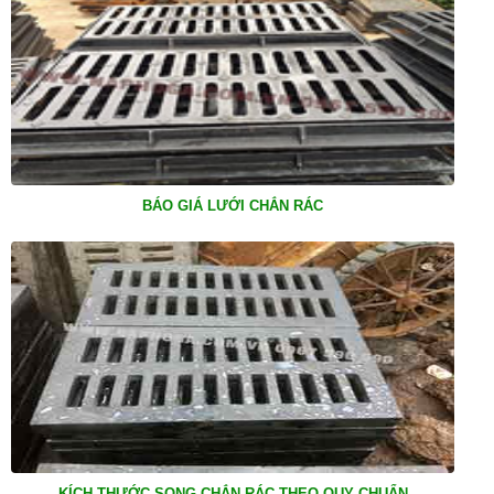
BÁO GIÁ LƯỚI CHẮN RÁC
KÍCH THƯỚC SONG CHẮN RÁC THEO QUY CHUẨN