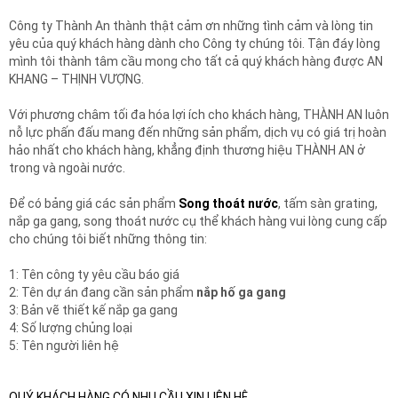
Công ty Thành An thành thật cảm ơn những tình cảm và lòng tin
yêu của quý khách hàng dành cho Công ty chúng tôi. Tận đáy lòng
mình tôi thành tâm cầu mong cho tất cả quý khách hàng được AN
KHANG – THỊNH VƯỢNG.
Với phương châm tối đa hóa lợi ích cho khách hàng, THÀNH AN luôn
nỗ lực phấn đấu mang đến những sản phẩm, dịch vụ có giá trị hoàn
hảo nhất cho khách hàng, khẳng định thương hiệu THÀNH AN ở
trong và ngoài nước.
Để có bảng giá các sản phẩm
S
ong thoát nước
, tấm sàn grating,
nắp ga gang, song thoát nước cụ thể khách hàng vui lòng cung cấp
cho chúng tôi biết những thông tin:
1: Tên công ty yêu cầu báo giá
2: Tên dự án đang cần sản phẩm
nắp hố ga gang
3: Bản vẽ thiết kế nắp ga gang
4: Số lượng chủng loại
5: Tên người liên hệ
QUÝ KHÁCH HÀNG CÓ NHU CẦU XIN LIÊN HỆ