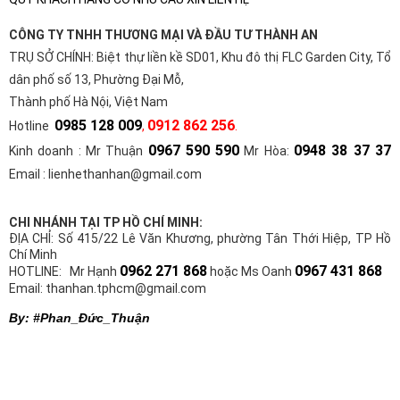
CÔNG TY TNHH THƯƠNG MẠI VÀ ĐẦU TƯ THÀNH AN
TRỤ SỞ CHÍNH:
Biệt thự liền kề SD01, Khu đô thị FLC Garden City, Tổ
dân phố số 13, Phường Đại Mỗ,
Thành phố Hà Nội, Việt Nam
0985 128 009
0912 862 256
Hotline
,
.
0967 590 590
0948 38 37 37
Kinh doanh : Mr Thuận
Mr Hòa:
Email : lienhethanhan@gmail.com
CHI NHÁNH TẠI TP HỒ CHÍ MINH:
ĐỊA CHỈ: Số 415/22 Lê Văn Khương, phường Tân Thới Hiệp, TP Hồ
Chí Minh
0962 271 868
0967 431 868
HOTLINE: Mr Hạnh
hoặc Ms Oanh
Email: thanhan.tphcm@gmail.com
By: #Phan_Đức_Thuận