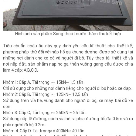
Hình ảnh sản phẩm Song thoát nước thăm thu kết hợp
Tiêu chuẩn châu âu này quy định yêu cầu kĩ thuật cho thiết kế,
phương pháp thử đối với nắp hố ga khung dương được sử dụng tại
những nơi dành cho xe cộ và người đi bộ. Tùy theo tải thiết kế và
nơi nắp đặt, sản phẩm nap ho ga thân vuông gang cầu được chia
làm 4 cấp: A,B,C,D.
Nhóm1: Cấp A, Tải trọng >= 15kN~ 1,5 tấn
Chỉ sử dụng cho những nơi dành riêng cho người đi bộ hoặc xe đạp.
Nhóm2: Cấp B, Tải trọng >= 125kN~ 12,5 tấn
Sử dụng trên vỉa hè, vùng dành cho người đi bộ, xe máy, bãi đỗ xe
con.
Nhóm3: Cấp C, Tải trọng >= 250kN ~ 25 tấn.
Sử dụng nắp lề đường, cách vỉa hè ra phía đường tối đa 0.5m và ra
phía người đi bộ 0.2m.
Nhóm 4: Cấp D, Tải trọng>= 400kN~ 40 tấn.