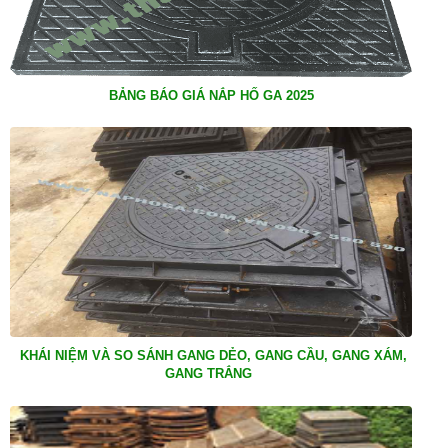
BẢNG BÁO GIÁ NẮP HỐ GA 2025
KHÁI NIỆM VÀ SO SÁNH GANG DẺO, GANG CẦU, GANG XÁM,
GANG TRẮNG