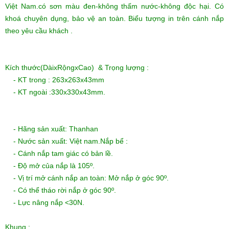
Việt Nam.có sơn màu đen-không thấm nước-không độc hại. Có
khoá chuyên dụng, bảo vệ an toàn. Biểu tượng in trên cánh nắp
theo yêu cầu khách .
Kích thước(DàixRộngxCao) & Trọng lượng :
- KT trong : 263x263x43mm
- KT ngoài :330x330x43mm.
- Hãng sản xuất: Thanhan
- Nước sản xuất: Việt nam.Nắp bể :
- Cánh nắp tam giác có bản lề.
- Độ mở của nắp là 105º.
- Vị trí mở cánh nắp an toàn: Mở nắp ở góc 90º.
- Có thể tháo rời nắp ở góc 90º.
- Lực nâng nắp <30N.
Khung :