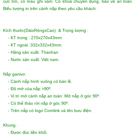
cực tím, có màu ghi xám. Có khoá chuyên dụng, bảo vệ an toàn.
Biểu tượng in trên cánh nắp theo yêu cầu khách .
Kích thước(DàixRộngxCao) & Trọng lượng :
- KT trong : 270x270x43mm
- KT ngoài :332x332x43mm.
- Hãng sản xuất: Thanhan
- Nước sản xuất: Việt nam.
Nắp ganivo:
- Cánh nắp hình vuông có bản lề.
- Độ mở của nắp >90º.
- Vị trí mở cánh nắp an toàn: Mở nắp ở góc 90º.
- Có thể tháo rời nắp ở góc 90º.
- Trên nắp có logo Comlink và tên bưu điện.
Khung :
- Được đúc liền khối.