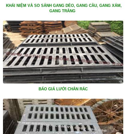
KHÁI NIỆM VÀ SO SÁNH GANG DẺO, GANG CẦU, GANG XÁM,
GANG TRẮNG
BÁO GIÁ LƯỚI CHẮN RÁC