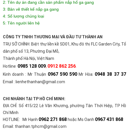
2: Tên dự án đang cần sản phẩm
nắp hố ga gang
3: Bản vẽ thiết kế nắp ga gang
4: Số lượng chủng loại
5: Tên người liên hệ
CÔNG TY TNHH THƯƠNG MẠI VÀ ĐẦU TƯ THÀNH AN
TRỤ SỞ CHÍNH:
Biệt thự liền kề SD01, Khu đô thị FLC Garden City, Tổ
dân phố số 13, Phường Đại Mỗ,
Thành phố Hà Nội, Việt Nam
0985 128 009
0912 862 256
Hotline
,
.
0967 590 590
0948 38 37 37
Kinh doanh : Mr Thuận
Mr Hòa:
Email : lienhethanhan@gmail.com
CHI NHÁNH TẠI TP HỒ CHÍ MINH:
ĐỊA CHỈ: Số 415/22 Lê Văn Khương, phường Tân Thới Hiệp, TP Hồ
Chí Minh
0962 271 868
0967 431 868
HOTLINE: Mr Hạnh
hoặc Ms Oanh
Email: thanhan.tphcm@gmail.com