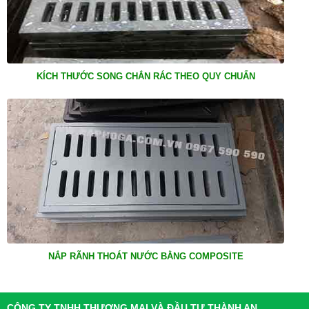
KÍCH THƯỚC SONG CHẮN RÁC THEO QUY CHUẨN
NẮP RÃNH THOÁT NƯỚC BẰNG COMPOSITE
CÔNG TY TNHH THƯƠNG MẠI VÀ ĐẦU TƯ THÀNH AN