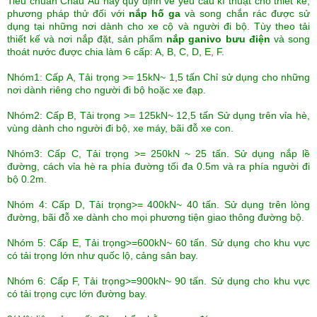
Tiêu chuẩn Châu Âu này quy định về yêu cầu kĩ thuật cho thiết kế,
phương pháp thử đối với
nắp hố ga
và
song chắn rác
được sử
dụng tại những nơi dành cho xe cộ và người đi bộ. Tùy theo tải
thiết kế và nơi nắp đặt, sản phẩm
nắp ganivo bưu điện
và song
thoát nước được chia làm 6 cấp: A, B, C, D, E, F.
Nhóm1: Cấp A, Tải trọng >= 15kN~ 1,5 tấn Chỉ sử dụng cho những
nơi dành riêng cho người đi bộ hoặc xe đạp.
Nhóm2: Cấp B, Tải trọng >= 125kN~ 12,5 tấn Sử dụng trên vỉa hè,
vùng dành cho người đi bộ, xe máy, bãi đỗ xe con.
Nhóm3: Cấp C, Tải trọng >= 250kN ~ 25 tấn. Sử dụng nắp lề
đường, cách vỉa hè ra phía đường tối đa 0.5m và ra phía người đi
bộ 0.2m.
Nhóm 4: Cấp D, Tải trọng>= 400kN~ 40 tấn. Sử dụng trên lòng
đường, bãi đỗ xe dành cho mọi phương tiện giao thông đường bộ.
Nhóm 5: Cấp E, Tải trọng>=600kN~ 60 tấn. Sử dụng cho khu vực
có tải trọng lớn như quốc lộ, cảng sân bay.
Nhóm 6: Cấp F, Tải trọng>=900kN~ 90 tấn. Sử dụng cho khu vực
có tải trọng cực lớn đường bay.