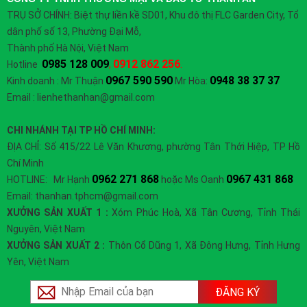
TRỤ SỞ CHÍNH:
Biệt thự liền kề SD01, Khu đô thị FLC Garden City, Tổ
dân phố số 13, Phường Đại Mỗ,
Thành phố Hà Nội, Việt Nam
0985 128 009
0912 862 256
Hotline
,
.
0967 590 590
0948 38 37 37
Kinh doanh : Mr Thuận
Mr Hòa:
Email : lienhethanhan@gmail.com
CHI NHÁNH TẠI TP HỒ CHÍ MINH:
ĐỊA CHỈ: Số 415/22 Lê Văn Khương, phường Tân Thới Hiệp, TP Hồ
Chí Minh
0962 271 868
0967 431 868
HOTLINE: Mr Hạnh
hoặc Ms Oanh
Email: thanhan.tphcm@gmail.com
XƯỞNG SẢN XUẤT 1 :
Xóm Phúc Hoà, Xã Tân Cương, Tỉnh Thái
Nguyên, Việt Nam
XƯỞNG SẢN XUẤT 2 :
Thôn Cổ Dũng 1, Xã Đông Hưng, Tỉnh Hưng
Yên, Việt Nam
ĐĂNG KÝ