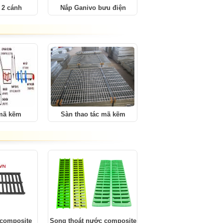
 2 cánh
Nắp Ganivo bưu điện
 mã kẽm
Sàn thao tác mã kẽm
 composite
Song thoát nước composite