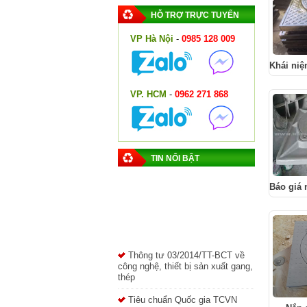
HỖ TRỢ TRỰC TUYẾN
VP Hà Nội
-
0985 128 009
Khái niệ
VP. HCM
-
0962 271 868
TIN NỔI BẬT
Báo giá 
Thông tư 03/2014/TT-BCT về
công nghệ, thiết bị sản xuất gang,
thép
Tiêu chuẩn Quốc gia TCVN
10333-3:2014