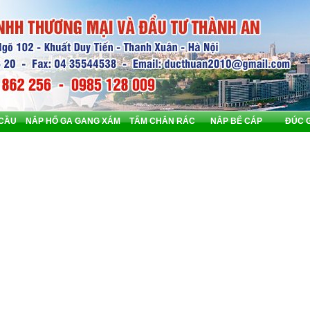
 CẦU
NẮP HỐ GA GANG XÁM
TẤM CHẮN RÁC
NẮP BỂ CÁP
ĐÚC 