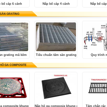
 bể cáp 6 cánh
Nắp bể cáp 4 cánh
Nắp bể cáp
SÀN GRATING
n grating mã kẽm
Tiêu chuẩn tấm sàn grating
Quy trình
HỐ GA COMPOSITE
ga composite khung âm
Nắp hố ga composie khung dương
Tấm chắn rác