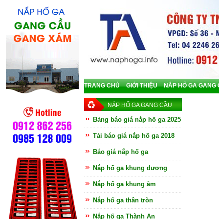
TRANG CHỦ
GIỚI THIỆU
NẮP HỐ GA GANG
NẮP HỐ GA GANG CẦU
Bảng báo giá nắp hố ga 2025
Tải báo giá nắp hố ga 2018
Báo giá nắp hố ga
Nắp hố ga khung dương
Nắp hố ga khung âm
Nắp hố ga thân tròn
Nắp hố ga Thành An