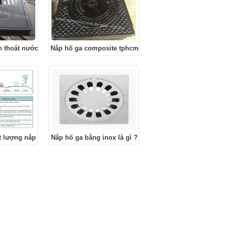
h thoát nước
Nắp hố ga composite tphcm
ợc khách hàng tin tưởng?
t lượng nắp hố ga, song thoát nước
Nắp hố ga bằng inox là gì ?