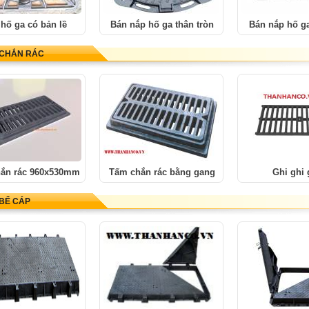
hố ga có bản lề
Bán nắp hố ga thân tròn
Bán nắp hố g
 CHẮN RÁC
ắn rác 960x530mm
Tấm chắn rác bằng gang
Ghi ghi
BỂ CÁP