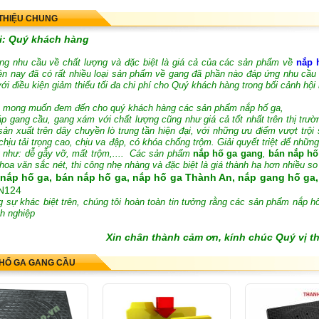
 THIỆU CHUNG
i: Quý khách hàng
ng nhu cầu về chất lượng và đặc biệt là giá cả của các sản phẩm về
nắp 
iện nay đã có rất nhiều loại sản phẩm về gang đã phần nào đáp ứng nhu cầ
ới điều kiện giảm thiểu tối đa chi phí cho Quý khách hàng trong bối cảnh hội 
 mong muốn đem đến cho quý khách hàng các sản phẩm nắp hố ga,
p gang cầu, gang xám với chất lượng cũng như giá cả tốt nhất trên thị tr
sản xuất trên dây chuyền lò trung tần hiện đại, với những ưu điểm vượt trộ
chịu tải trọng cao,
chịu va đập, có khóa chống trộm. Giải quyết triệt để những
g như: dễ gẫy vỡ, mất trộm,.... Các sản phẩm
nắp hố ga gang
,
bán nắp hố
hoa văn sắc nét, thi công nhẹ nhàng và đặc biệt là giá thành hạ hơn nhiều s
nắp hố ga, bán nắp hố ga, nắp hố ga Thành An, nắp gang hố ga
N124
 sự khác biệt trên, chúng tôi hoàn toàn tin tưởng rằng các sản phẩm nắp 
h nghiệp
Xin chân thành cảm ơn, kính chúc Quý vị t
HỐ GA GANG CẦU