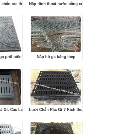
 chắn rác theo quy chuẩn
Nắp rãnh thoát nước bằng composite
 ga phổ biến hiện nay
Nắp hố ga bằng thép
à Gì. Các Loại Song Chắn Rác phổ biến
Lưới Chắn Rác Gì ? Kích thước lưới chắn rác hố ga