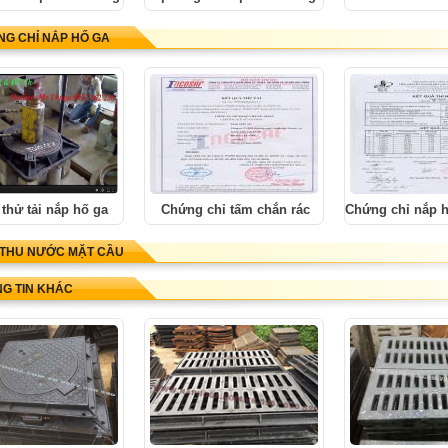
G CHỈ NẮP HỐ GA
 thử tải nắp hố ga
Chứng chỉ tấm chắn rác
Chứng chỉ nắp 
THU NƯỚC MẶT CẦU
G TIN KHÁC