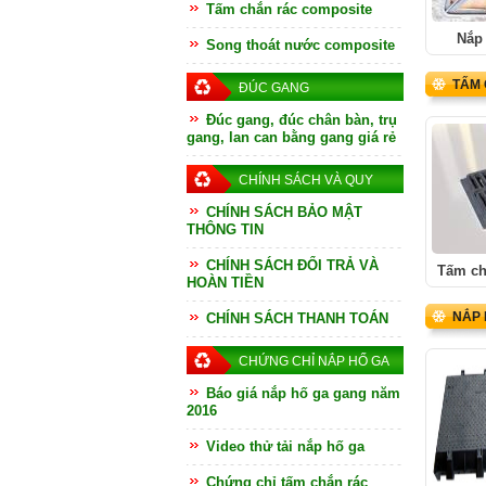
Tấm chắn rác composite
Nắp 
Song thoát nước composite
TẤM
ĐÚC GANG
Đúc gang, đúc chân bàn, trụ
gang, lan can bằng gang giá rẻ
CHÍNH SÁCH VÀ QUY
ĐỊNH
CHÍNH SÁCH BẢO MẬT
THÔNG TIN
CHÍNH SÁCH ĐỔI TRẢ VÀ
Tấm ch
HOÀN TIỀN
NẮP 
CHÍNH SÁCH THANH TOÁN
CHỨNG CHỈ NẮP HỐ GA
Báo giá nắp hố ga gang năm
2016
Video thử tải nắp hố ga
Chứng chỉ tấm chắn rác