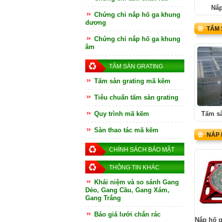
Nắp
Chứng chỉ nắp hố ga khung
dương
TẤM 
Chứng chỉ nắp hố ga khung
âm
TẤM SÀN GRATING
Tấm sàn grating mã kẽm
Tiêu chuẩn tấm sàn grating
Quy trình mã kẽm
Tấm sà
Sàn thao tác mã kẽm
NẮP 
CHÍNH SÁCH BẢO MẬT
THÔNG TIN KHÁC
Khái niệm và so sánh Gang
Dẻo, Gang Cầu, Gang Xám,
Gang Trắng
Báo giá lưới chắn rác
Nắp hố 