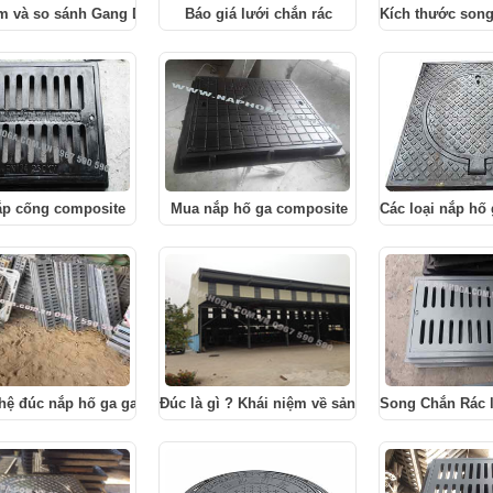
ệm và so sánh Gang Dẻo, Gang Cầu, Gang Xám, Gang Trắng
Báo giá lưới chắn rác
Kích thước song
p cống composite
Mua nắp hố ga composite
Các loại nắp hố
hệ đúc nắp hố ga gang bằng khuôn cát
Đúc là gì ? Khái niệm về sản xuất đúc
Song Chắn Rác l