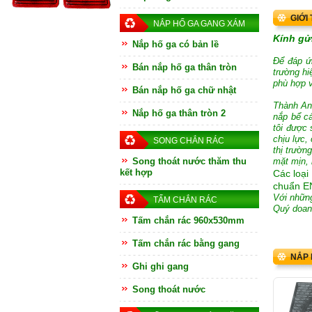
GIỚI
NẮP HỐ GA GANG XÁM
Kính gử
Nắp hố ga có bản lề
Để đáp ứ
Bán nắp hố ga thân tròn
trường h
phù hợp v
Bán nắp hố ga chữ nhật
Thành An
Nắp hố ga thân tròn 2
nắp bể cá
tôi được 
chịu lực,
SONG CHẮN RÁC
thị trườn
Song thoát nước thăm thu
mặt mịn,
kết hợp
Các loại
chuẩn E
Với những
TẤM CHẮN RÁC
Quý doan
Tấm chắn rác 960x530mm
Tấm chắn rác bằng gang
NẮP 
Ghi ghi gang
Song thoát nước