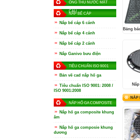
ỐNG THU NƯỚC MẶT
CẦU
NẮP BỂ CÁP
Nắp bể cáp 6 cánh
Bảng báo
Nắp bể cáp 4 cánh
Nắp bể cáp 2 cánh
Nắp Ganivo bưu điện
TIÊU CHUẨN ISO 9001
Bản vẽ cad nắp hố ga
Nắp 
Tiêu chuẩn ISO 9001: 2008 /
ISO 9001:2008
NẮP 
NẮP HỐ GA COMPOSITE
Nắp hố ga composite khung
âm
Nắp hố ga composie khung
dương