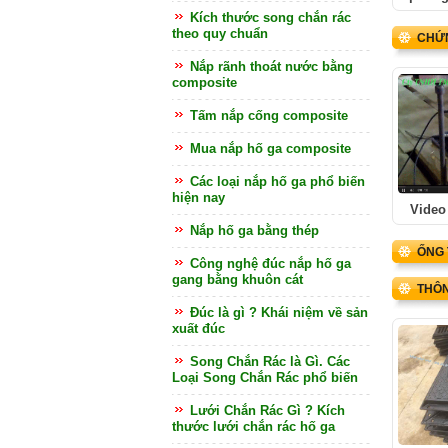
Kích thước song chắn rác
theo quy chuẩn
CHỨN
Nắp rãnh thoát nước bằng
composite
Tấm nắp cống composite
Mua nắp hố ga composite
Các loại nắp hố ga phổ biến
hiện nay
Video
Nắp hố ga bằng thép
ỐNG 
Công nghệ đúc nắp hố ga
gang bằng khuôn cát
THÔN
Đúc là gì ? Khái niệm về sản
xuất đúc
Song Chắn Rác là Gì. Các
Loại Song Chắn Rác phổ biến
Lưới Chắn Rác Gì ? Kích
thước lưới chắn rác hố ga