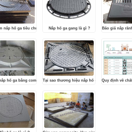
m nắp hố ga tiêu chuẩn Thành An là gì ?
Nắp hố ga gang là gì ?
Báo giá nắp rãn
nắp hố ga bằng composite
Tại sao thương hiệu nắp hố ga Thành An lại đư
Quy định về chấ