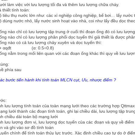
ưới làm việc với lưu lượng tối đa và thêm lưu lượng chữa cháy.
 thiết tính toán:
 tiêu thụ nước lớn như: các xí nghiệp công nghiệp, bể bơi… lấy nước 
 dùng nước nhỏ, lấy nước sinh hoạt vào nhà, coi như lấy đều dọc the
ng nào chỉ có lưu lượng tập trung ở cuối thì đoạn ống đó có lưu lượng
ng nào chỉ có lưu lượng phân phối dọc tuyến thì giả thiết là được phâ
ng nào có cả lưu lượng chảy xuyên và dọc tuyến thì:
x + αqđt (α: 0.5÷0.8)
ng nằm trong mối liên quan với các đoạn ống khác thì quy về lưu lượ
cùng:
về phía sau
ác bước tiến hành khi tính toán MLCN cụt, Ưu, nhược điểm ?
ớc:
nh lưu lượng tính toán của toàn mạng lưới theo các trường hợp Qttma
ạng lưới thành các đoạn tính toán, ghi lại chiều dài, lưu lượng tập tru
nh chiều dài toàn bộ mạng lưới
nh lưu lượng đơn vị, lưu lượng dọc tuyến của các đoạn và quy về điểm 
n và ghi vào sơ đồ tính toán
uyến chính để tính toán thủy lực trước. Xác định chiều cao tự do ở điể