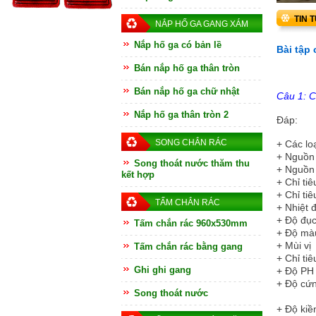
TIN 
NẮP HỐ GA GANG XÁM
Nắp hố ga có bản lề
Bài tập 
Bán nắp hố ga thân tròn
Bán nắp hố ga chữ nhật
Câu 1: C
Nắp hố ga thân tròn 2
Đáp:
SONG CHẮN RÁC
+
Các lo
+
Nguồn
Song thoát nước thăm thu
+
Nguồn
kết hợp
+
Chỉ ti
+
Chỉ tiê
TẤM CHẮN RÁC
+
Nhiệt 
+
Độ đụ
Tấm chắn rác 960x530mm
+
Độ mà
+
Mùi vị
Tấm chắn rác bằng gang
+
Chỉ ti
Ghi ghi gang
+
Độ PH
+
Độ cứ
Song thoát nước
9.
+
Độ ki