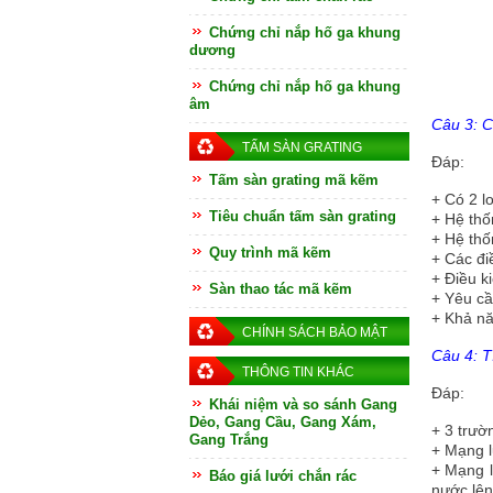
Chứng chỉ nắp hố ga khung
dương
Chứng chỉ nắp hố ga khung
âm
Câu 3: C
TẤM SÀN GRATING
Đáp:
Tấm sàn grating mã kẽm
+
Có 2 l
Tiêu chuẩn tấm sàn grating
+
Hệ thố
+
Hệ thố
Quy trình mã kẽm
+
Các đi
+
Điều k
Sàn thao tác mã kẽm
+
Yêu cầ
+
Khả nă
CHÍNH SÁCH BẢO MẬT
Câu 4: T
THÔNG TIN KHÁC
Đáp:
Khái niệm và so sánh Gang
Dẻo, Gang Cầu, Gang Xám,
+
3 trườ
Gang Trắng
+
Mạng l
+
Mạng l
Báo giá lưới chắn rác
nước lên