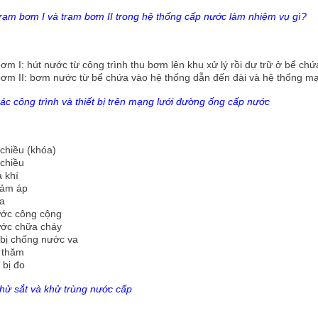
rạm bơm I và trạm bơm II trong hệ thống cấp nước làm nhiệm vụ gì?
ơm I: hút nước từ công trình thu bơm lên khu xử lý rồi dự trữ ở bể chứ
ơm II: bơm nước từ bể chứa vào hệ thống dẫn đến đài và hệ thống mạ
ác công trình và thiết bị trên mạng lưới đường ống cấp nước
chiều (khóa)
 chiều
 khí
iảm áp
ựa
ước công cộng
ước chữa cháy
 bị chống nước va
 thăm
 bị đo
hử sắt và khử trùng nước cấp