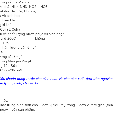
ượng sắt và Mangan
p chất Nitơ: NH3, NO2–, NO3–
ất độc: As, Cu, Pb, Zn,…
u về sinh học:
g hiếu khí
g kị khí
Coli (E.Coly)
u về chất lượng nước phục vụ sinh hoạt:
và vị ở 20oC không
àu 10o
, hàm lượng cặn 5mg/l
.5
ợng sắt 3mg/l
ượng Mangan 2mg/l
ng 12o Đức
 Coly ≤20con/l
iêu chuẩn dùng nước cho sinh hoạt và cho sản xuất dựa trên nguyên
n lý quy định, cho ví dụ.
 tắc:
ớc trung bình tính cho 1 đơn vị tiêu thụ trong 1 đơn vị thời gian (t
 ngày, lít/đv sản phẩm.