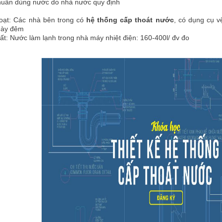
huẩn dùng nước do nhà nước quy định
oạt: Các nhà bên trong có
hệ thống cấp thoát nước
, có dụng cụ v
gày đêm
ất: Nước làm lạnh trong nhà máy nhiệt điện: 160-400l/ đv đo