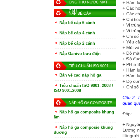
ỐNG THU NƯỚC MẶT
+
Hàm l
+
Các hợ
CẦU
NẮP BỂ CÁP
+
Các ch
+
Chỉ tiê
Nắp bể cáp 6 cánh
+
Vi trùn
+
Vi trùn
Nắp bể cáp 4 cánh
+
Chỉ số 
+
Yêu cầ
Nắp bể cáp 2 cánh
+
Mùi 
+
Độ m
Nắp Ganivo bưu điện
+
Độ đục
+
PH 5-8
TIÊU CHUẨN ISO 9001
+
Hàm lư
Bản vẽ cad nắp hố ga
+
Hàm l
+
Độ cứ
Tiêu chuẩn ISO 9001: 2008 /
+
Chỉ số
ISO 9001:2008
Câu 2: T
NẮP HỐ GA COMPOSITE
quan quả
Nắp hố ga composite khung
Đáp:
âm
+
Nguyên
Nắp hố ga composie khung
Lượng nư
dương
lít/người