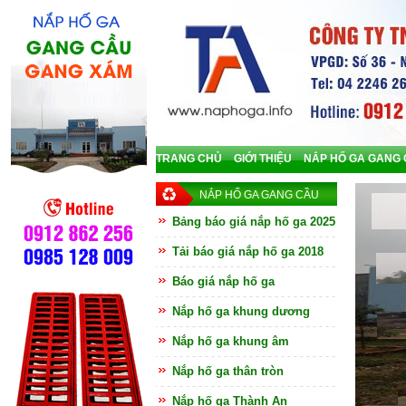
TRANG CHỦ
GIỚI THIỆU
NẮP HỐ GA GANG
NẮP HỐ GA GANG CẦU
Bảng báo giá nắp hố ga 2025
Tải báo giá nắp hố ga 2018
Báo giá nắp hố ga
Nắp hố ga khung dương
Nắp hố ga khung âm
Nắp hố ga thân tròn
Nắp hố ga Thành An