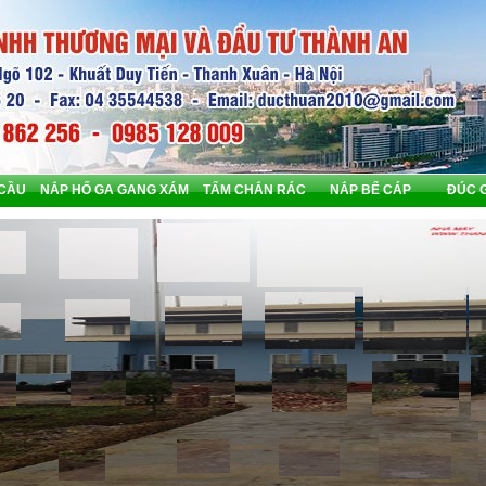
 CẦU
NẮP HỐ GA GANG XÁM
TẤM CHẮN RÁC
NẮP BỂ CÁP
ĐÚC 