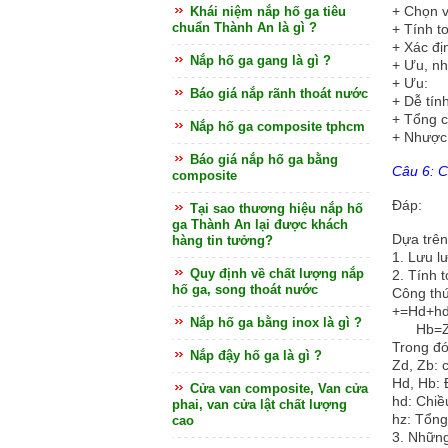
+
Chọn v
Khái niệm nắp hố ga tiêu
chuẩn Thành An là gì ?
+
Tính t
+
Xác đị
Nắp hố ga gang là gì ?
+
Ưu, nh
+
Ưu:
Báo giá nắp rãnh thoát nước
+
Dễ tín
+
Tổng c
Nắp hố ga composite tphcm
+
Nhược:
Báo giá nắp hố ga bằng
Câu 6: 
composite
Đáp:
Tại sao thương hiệu nắp hố
ga Thành An lại được khách
Dựa trên
hàng tin tưởng?
1.
Lưu l
Quy định về chất lượng nắp
2.
Tính 
hố ga, song thoát nước
Công thứ
+=Hd+h
Nắp hố ga bằng inox là gì ?
Hb=Zd
Trong đó
Nắp đậy hố ga là gì ?
Zd, Zb: 
Hd, Hb: 
Cửa van composite, Van cửa
hd: Chiề
phai, van cửa lật chất lượng
hz: Tổng
cao
3.
Những