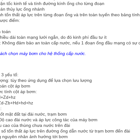
ận tốc kinh tế và tính đường kính ống cho từng đoạn
oán thủy lực ống nhánh
nh tổn thất áp lực trên từng đoạn ống và trên toàn tuyến theo bảng tín
ược điểm:
h toán
hiều dài toàn mạng lưới ngắn, do đó kinh phí đầu tư ít
 Không đảm bảo an toàn cấp nước, nếu 1 đoạn ống đầu mạng có sự cố
Cách chọn máy bơm cho hệ thống cấp nước.
 3 yếu tố:
ượng: tùy theo ứng dụng để lựa chọn lưu lượng
toán cột áp bơm
c tính cột áp bơm:
d+Zd+hz
-Zb+Hd+hd+hz
:
cốt mặt đất tại đài nước, trạm bơm
Độ cao đài nước và áp lực công tác của máy bơm
u cao của thùng chưa nước trên đài
 số tổn thất áp lực trên đường ống dẫn nước từ trạm bơm đến đài
 nguyên nhân ảnh hưởng tới bơm