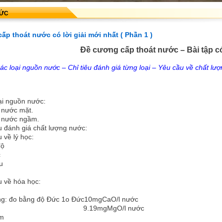
TỨC
cấp thoát nước có lời giải mới nhất ( Phần 1 )
Đề cương cấp thoát nước – Bài tập có 
ác loại nguồn nước – Chỉ tiêu đánh giá từng loại – Yêu cầu về chất lư
ại nguồn nước:
 nước mặt.
 nước ngầm.
êu đánh giá chất lượng nước:
u về lý học:
độ
c
u
êu về hóa học:
ng: đo bằng độ Đức 1o Đức10mgCaO/l nước
19mgMgO/l nước
ềm