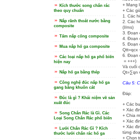
+
Mạng l
Kích thước song chắn rác
+
Các giả
theo quy chuẩn
1.
Các hộ
Nắp rãnh thoát nước bằng
2.
Các hộ
composite
(l/ms)
3.
Đoạn ố
Tấm nắp cống composite
4.
Đoạn ố
5.
Đoạn ố
Mua nắp hố ga composite
Qtt=qc
6.
Đoạn ố
Các loại nắp hố ga phổ biến
= +++)
hiện nay
Và cuối 
Nắp hố ga bằng thép
Qt=∑qn 
Công nghệ đúc nắp hố ga
Câu 5: C
gang bằng khuôn cát
Đáp:
Đúc là gì ? Khái niệm về sản
xuất đúc
+
Các bư
+
Xác đị
Song Chắn Rác là Gì. Các
+
Chia m
Loại Song Chắn Rác phổ biến
+
Xác đị
+
Xác đị
Lưới Chắn Rác Gì ? Kích
từng đoạ
thước lưới chắn rác hố ga
+
Chọn t