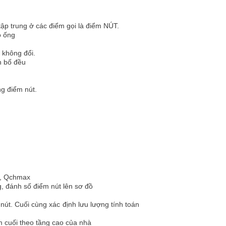
tập trung ở các điểm gọi là điểm NÚT.
o ống
 không đổi.
n bố đều
ng điểm nút.
x, Qchmax
ng, đánh số điểm nút lên sơ đồ
nút. Cuối cùng xác định lưu lượng tính toán
m cuối theo tầng cao của nhà