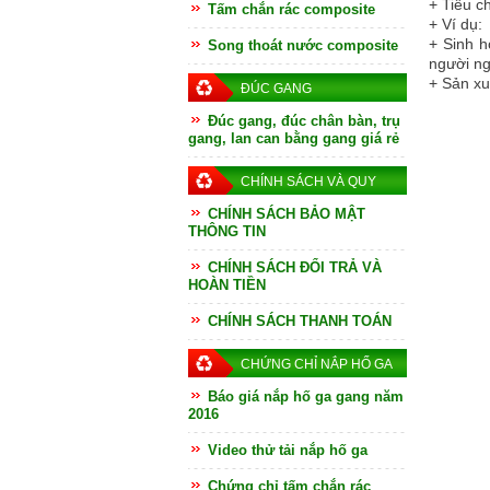
+
Tiêu c
Tấm chắn rác composite
+
Ví dụ:
+
Sinh h
Song thoát nước composite
người n
+
Sản xu
ĐÚC GANG
Đúc gang, đúc chân bàn, trụ
gang, lan can bằng gang giá rẻ
CHÍNH SÁCH VÀ QUY
ĐỊNH
CHÍNH SÁCH BẢO MẬT
THÔNG TIN
CHÍNH SÁCH ĐỔI TRẢ VÀ
HOÀN TIỀN
CHÍNH SÁCH THANH TOÁN
CHỨNG CHỈ NẮP HỐ GA
Báo giá nắp hố ga gang năm
2016
Video thử tải nắp hố ga
Chứng chỉ tấm chắn rác